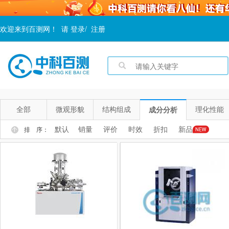
欢迎来到百测网！
请
登录
/
注册
全部
微观形貌
结构组成
理化性能
成分分析
默认
销量
评价
时效
折扣
新品
排 序：