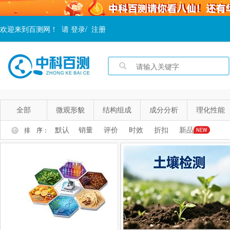
欢迎来到百测网！
请
登录
/
注册
全部
微观形貌
结构组成
成分分析
理化性能
默认
销量
评价
时效
折扣
新品
排 序：