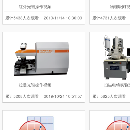
红外光谱操作视频
物理吸附
累计5438人次观看
2019/11/14 16:30:09
累计4731人次观看
拉曼光谱操作视频
扫描电镜实验
累计5208人次观看
2019/10/24 10:51:57
累计5825人次观看