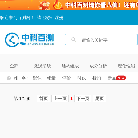
欢迎来到百测网！
请
登录
/
注册
全部
微观形貌
结构组成
成分分析
理化性能
默认
销量
评价
时效
折扣
新品
排 序：
第 1/1 页
首页
上一页
1
下一页
尾页