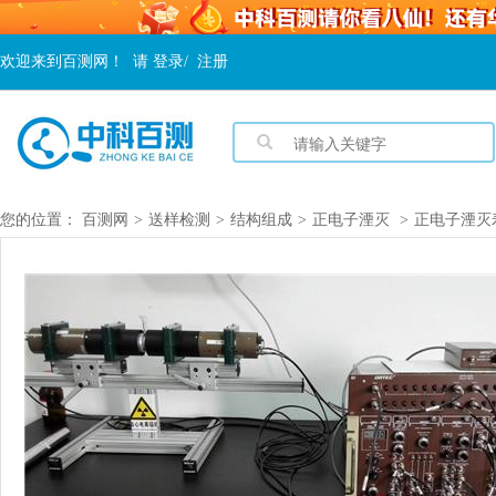
欢迎来到百测网！
请
登录
/
注册
您的位置：
百测网
>
送样检测
>
结构组成
>
正电子湮灭
>
正电子湮灭