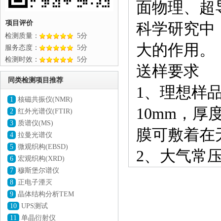
面物理、超
项目评价
科学研究中
检测质量：
5分
大的作用。
服务态度：
5分
检测时效：
5分
送样要求
同类检测项目推荐
1、理想样品
1
核磁共振仪(NMR)
10mm，
2
红外光谱仪(FTIR)
3
质谱仪(MS)
膜可敷着在
4
拉曼光谱仪
5
微观织构(EBSD)
2、大气常
6
宏观织构(XRD)
7
穆斯堡尔谱仪
8
正电子湮灭
9
晶体结构分析TEM
10
UPS测试
11
单晶衍射仪